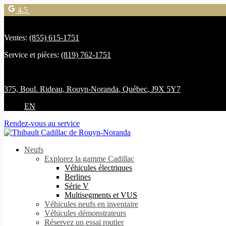
4.5
Ventes:
(855) 615-1751
Service et pièces:
(819) 762-1751
375, Boul. Rideau
,
Rouyn-Noranda
,
Québec
,
J9X 5Y7
EN
Rendez-vous au service
Neufs
Explorez la gamme Cadillac
Véhicules électriques
Berlines
Série V
Multisegments et VUS
Véhicules neufs en inventaire
Véhicules démonstrateurs
Réservez un essai routier