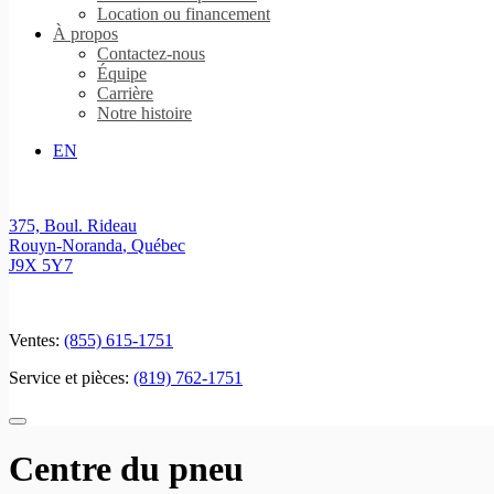
Location ou financement
À propos
Contactez-nous
Équipe
Carrière
Notre histoire
EN
375, Boul. Rideau
Rouyn-Noranda
,
Québec
J9X 5Y7
Ventes:
(855) 615-1751
Service et pièces:
(819) 762-1751
Centre du pneu