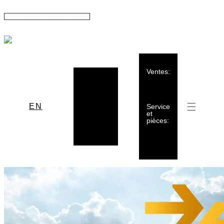
RENDEZ-VOUS AU SERVICE
Ventes:
(855)
375,
615-
Boul.
1751
Rideau
EN
Rouyn-
Service
Noranda
,
et
Québec
pièces:
J9X 5Y7
(819)
762-
1751