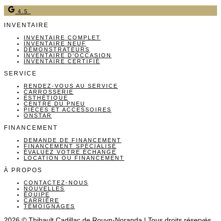
4.5
INVENTAIRE
INVENTAIRE COMPLET
INVENTAIRE NEUF
DÉMONSTRATEURS
INVENTAIRE D’OCCASION
INVENTAIRE CERTIFIÉ
SERVICE
RENDEZ-VOUS AU SERVICE
CARROSSERIE
ESTHÉTIQUE
CENTRE DU PNEU
PIÈCES ET ACCESSOIRES
ONSTAR
FINANCEMENT
DEMANDE DE FINANCEMENT
FINANCEMENT SPÉCIALISÉ
ÉVALUEZ VOTRE ÉCHANGE
LOCATION OU FINANCEMENT
À PROPOS
CONTACTEZ-NOUS
NOUVELLES
ÉQUIPE
CARRIÈRE
TÉMOIGNAGES
2026 © Thibault Cadillac de Rouyn-Noranda
| Tous droits réservés.