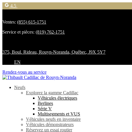
4.5
Ventes:
(855) 615-1751
Service et pièces:
(819) 762-1751
375, Boul. Rideau
,
Rouyn-Noranda
,
Québec
,
J9X 5Y7
EN
Rendez-vous au service
Neufs
Explorez la gamme Cadillac
Véhicules électriques
Berlines
Série V
Multisegments et VUS
Véhicules neufs en inventaire
Véhicules démonstrateurs
Réservez un essai routier