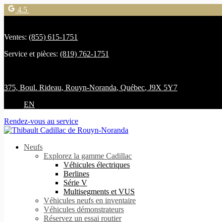
4.5
Ventes:
(855) 615-1751
Service et pièces:
(819) 762-1751
375, Boul. Rideau
,
Rouyn-Noranda
,
Québec
,
J9X 5Y7
EN
Rendez-vous au service
Neufs
Explorez la gamme Cadillac
Véhicules électriques
Berlines
Série V
Multisegments et VUS
Véhicules neufs en inventaire
Véhicules démonstrateurs
Réservez un essai routier