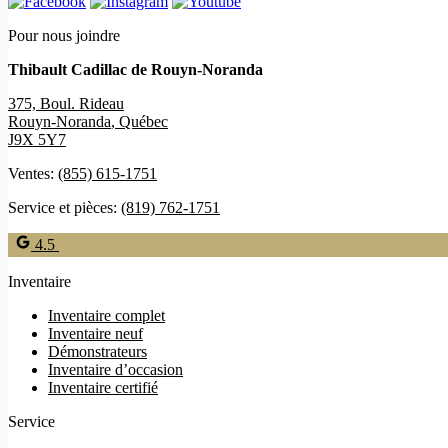
Pour nous joindre
Thibault Cadillac de Rouyn-Noranda
375, Boul. Rideau
Rouyn-Noranda
,
Québec
J9X 5Y7
Ventes:
(855) 615-1751
Service et pièces:
(819) 762-1751
4.5
Inventaire
Inventaire complet
Inventaire neuf
Démonstrateurs
Inventaire d’occasion
Inventaire certifié
Service