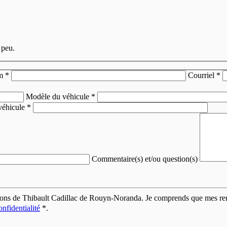
 peu.
m
*
Courriel
*
Modèle du véhicule
*
véhicule
*
Commentaire(s) et/ou question(s)
otions de Thibault Cadillac de Rouyn-Noranda. Je comprends que mes rens
onfidentialité
*
.