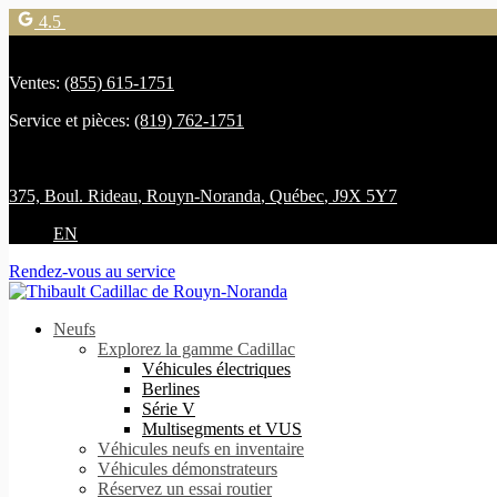
4.5
Ventes:
(855) 615-1751
Service et pièces:
(819) 762-1751
375, Boul. Rideau
,
Rouyn-Noranda
,
Québec
,
J9X 5Y7
EN
Rendez-vous au service
Neufs
Explorez la gamme Cadillac
Véhicules électriques
Berlines
Série V
Multisegments et VUS
Véhicules neufs en inventaire
Véhicules démonstrateurs
Réservez un essai routier