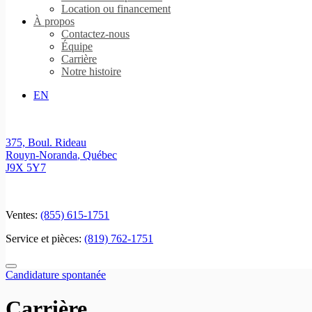
Location ou financement
À propos
Contactez-nous
Équipe
Carrière
Notre histoire
EN
375, Boul. Rideau
Rouyn-Noranda
,
Québec
J9X 5Y7
Ventes:
(855) 615-1751
Service et pièces:
(819) 762-1751
Candidature spontanée
Carrière