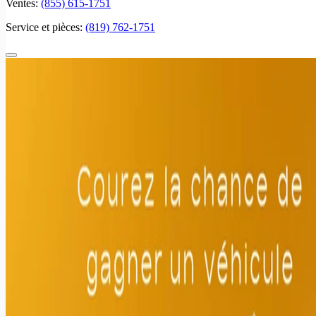
Ventes:
(855) 615-1751
Service et pièces:
(819) 762-1751