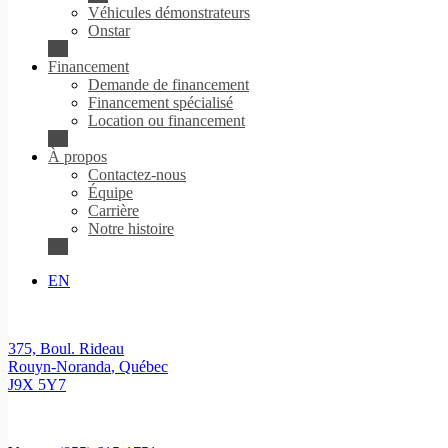
Véhicules démonstrateurs
Onstar
Financement
Demande de financement
Financement spécialisé
Location ou financement
À propos
Contactez-nous
Équipe
Carrière
Notre histoire
EN
375, Boul. Rideau
Rouyn-Noranda
,
Québec
J9X 5Y7