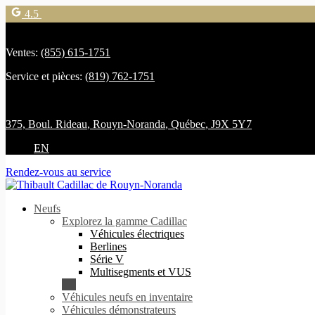
4.5
Ventes:
(855) 615-1751
Service et pièces:
(819) 762-1751
375, Boul. Rideau
,
Rouyn-Noranda
,
Québec
,
J9X 5Y7
EN
Rendez-vous au service
Neufs
Explorez la gamme Cadillac
Véhicules électriques
Berlines
Série V
Multisegments et VUS
Véhicules neufs en inventaire
Véhicules démonstrateurs