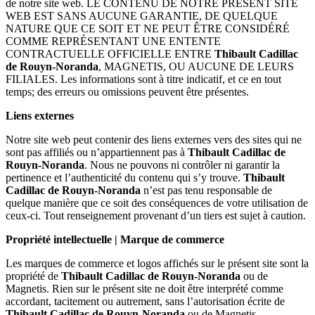
de notre site web. LE CONTENU DE NOTRE PRÉSENT SITE
WEB EST SANS AUCUNE GARANTIE, DE QUELQUE
NATURE QUE CE SOIT ET NE PEUT ÊTRE CONSIDÉRÉ
COMME REPRÉSENTANT UNE ENTENTE
CONTRACTUELLE OFFICIELLE ENTRE
Thibault Cadillac
de Rouyn-Noranda
, MAGNETIS, OU AUCUNE DE LEURS
FILIALES. Les informations sont à titre indicatif, et ce en tout
temps; des erreurs ou omissions peuvent être présentes.
Liens externes
Notre site web peut contenir des liens externes vers des sites qui ne
sont pas affiliés ou n’appartiennent pas à
Thibault Cadillac de
Rouyn-Noranda
. Nous ne pouvons ni contrôler ni garantir la
pertinence et l’authenticité du contenu qui s’y trouve.
Thibault
Cadillac de Rouyn-Noranda
n’est pas tenu responsable de
quelque manière que ce soit des conséquences de votre utilisation de
ceux-ci. Tout renseignement provenant d’un tiers est sujet à caution.
Propriété intellectuelle | Marque de commerce
Les marques de commerce et logos affichés sur le présent site sont la
propriété de
Thibault Cadillac de Rouyn-Noranda
ou de
Magnetis. Rien sur le présent site ne doit être interprété comme
accordant, tacitement ou autrement, sans l’autorisation écrite de
Thibault Cadillac de Rouyn-Noranda
ou de Magnetis.