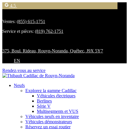
4.5
Ventes:
(855) 615-1751
Service et pièces:
(819) 762-1751
375, Boul. Rideau
,
Rouyn-Noranda
,
Québec
,
J9X 5Y7
EN
Rendez-vous au service
Neufs
Explorez la gamme Cadillac
Véhicules électriques
Berlines
Série V
Multisegments et VUS
Véhicules neufs en inventaire
Véhicules démonstrateurs
Réservez un essai routier