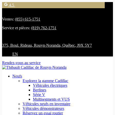
4.5
Ventes:
(855) 615-1751
Service et pièces:
(819) 762-1751
375, Boul. Rideau
,
Rouyn-Noranda
,
Québec
,
J9X 5Y7
EN
Rendez-vous au service
Neufs
Explorez la gamme Cadillac
Véhicules électriques
Berlines
Série V
Multisegments et VUS
Véhicules neufs en inventaire
Véhicules démonstrateurs
Réservez un essai routier