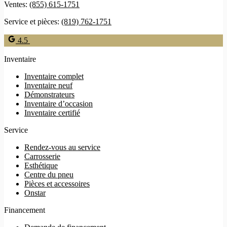
Ventes:
(855) 615-1751
Service et pièces:
(819) 762-1751
4.5
Inventaire
Inventaire complet
Inventaire neuf
Démonstrateurs
Inventaire d’occasion
Inventaire certifié
Service
Rendez-vous au service
Carrosserie
Esthétique
Centre du pneu
Pièces et accessoires
Onstar
Financement