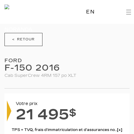
EN
< RETOUR
FORD
F-150 2016
Cab SuperCrew 4RM 157 po XLT
Votre prix
21 495
$
TPS + TVQ, frais d'immatriculation et d'assurances non inclus.