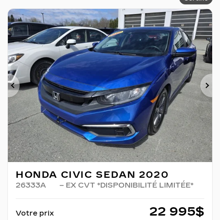
Précédent
Su
HONDA CIVIC SEDAN 2020
26333A
– EX CVT *DISPONIBILITÉ LIMITÉE*
22 995
$
Votre prix