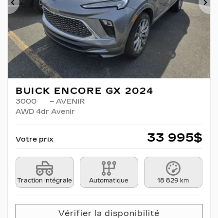
Précédent
Su
BUICK ENCORE GX 2024
3000
– AVENIR
AWD 4dr Avenir
33 995
$
Votre prix
Traction intégrale
Automatique
18 829 km
Vérifier la disponibilité