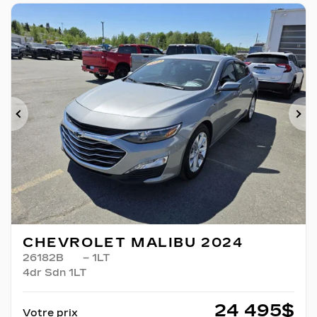
Précédent
Su
CHEVROLET MALIBU 2024
26182B
– 1LT
4dr Sdn 1LT
24 495
$
Votre prix