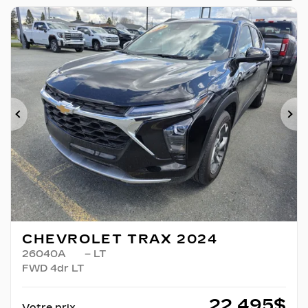
Précédent
Su
CHEVROLET TRAX 2024
26040A
– LT
FWD 4dr LT
22 495
$
Votre prix