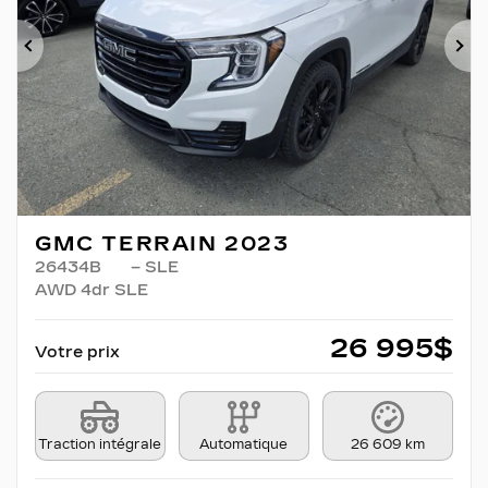
Précédent
Su
GMC TERRAIN 2023
26434B
– SLE
AWD 4dr SLE
26 995
$
Votre prix
Traction intégrale
Automatique
26 609 km