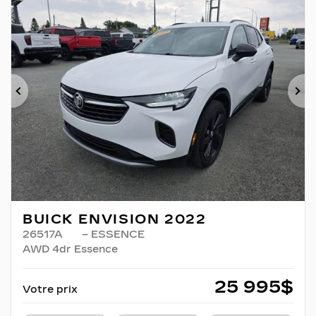
Précédent
Su
BUICK ENVISION 2022
26517A
– ESSENCE
AWD 4dr Essence
25 995
$
Votre prix