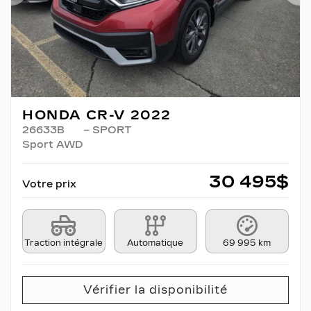
Précédent
Su
HONDA CR-V 2022
26633B
– SPORT
Sport AWD
30 495
$
Votre prix
Traction intégrale
Automatique
69 995 km
Vérifier la disponibilité