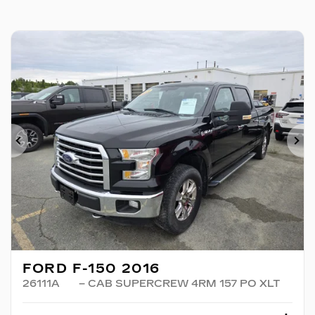
Précédent
Su
FORD F-150 2016
26111A
– CAB SUPERCREW 4RM 157 PO XLT