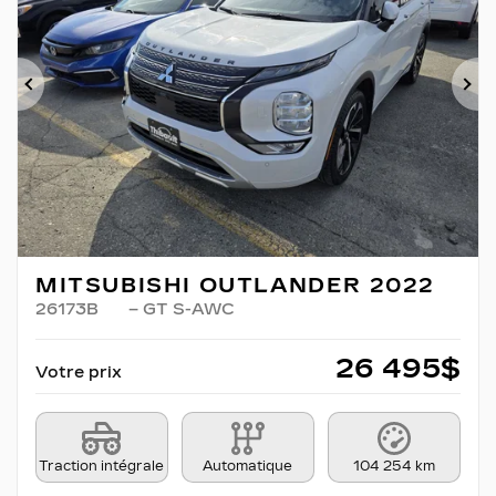
Précédent
Su
MITSUBISHI OUTLANDER 2022
26173B
– GT S-AWC
26 495
$
Votre prix
Traction intégrale
Automatique
104 254 km