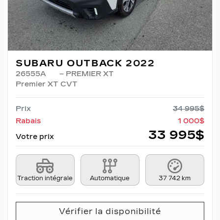
SUBARU OUTBACK 2022
26555A
– PREMIER XT
Premier XT CVT
Prix
34 995
$
Rabais
1 000
$
33 995
$
Votre prix
Traction intégrale
Automatique
37 742 km
Vérifier la disponibilité