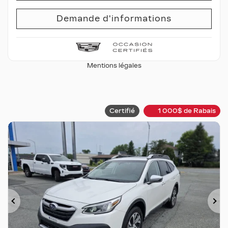
Demande d'informations
Mentions légales
Certifié
1 000
$
de Rabais
Précédent
Su