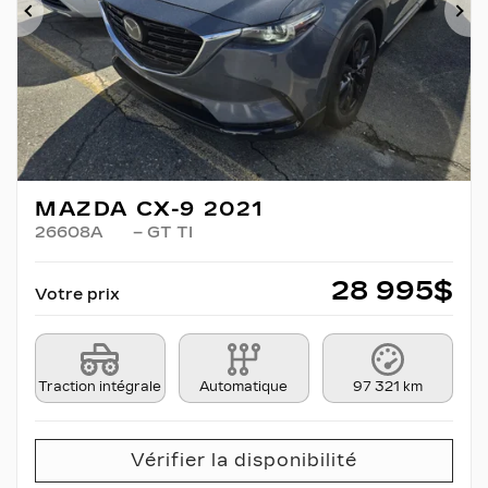
Précédent
Su
MAZDA CX-9 2021
26608A
– GT TI
28 995
$
Votre prix
Traction intégrale
Automatique
97 321 km
Vérifier la disponibilité