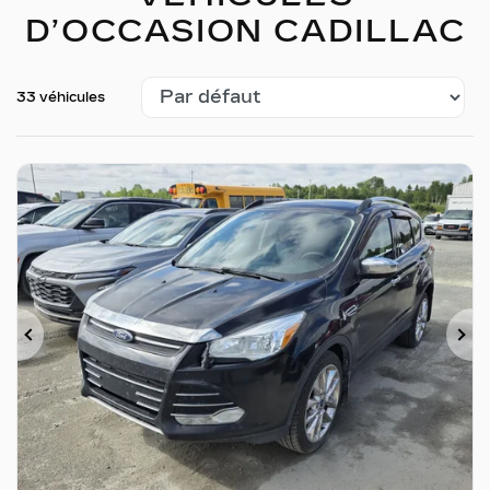
D’OCCASION CADILLAC
33 véhicules
Précédent
Su